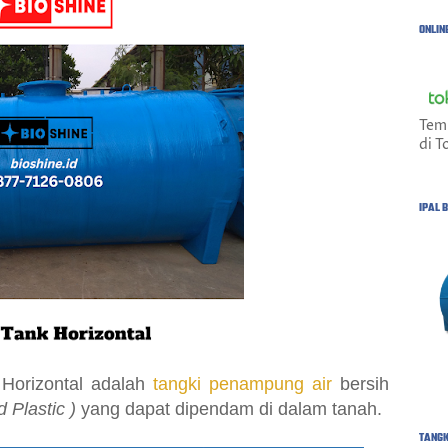
ONLIN
Tem
di T
IPAL 
Horizontal adalah
tangki penampung air
bersih
 Plastic )
yang dapat dipendam di dalam tanah.
TANGK