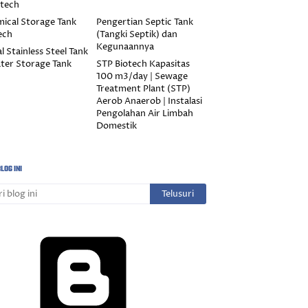
otech
ical Storage Tank
Pengertian Septic Tank
ech
(Tangki Septik) dan
Kegunaannya
l Stainless Steel Tank
ter Storage Tank
STP Biotech Kapasitas
100 m3/day | Sewage
Treatment Plant (STP)
Aerob Anaerob | Instalasi
Pengolahan Air Limbah
Domestik
LOG INI