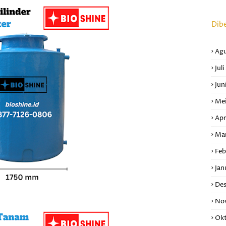
Dib
Agu
Jul
Jun
Mei
Apr
Ma
Feb
Jan
De
No
Okt