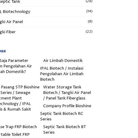
septic Tank
(28)
L Biotechnology
(14)
gki Air Panel
(8)
gki Fiber
(22)
MAN
Saja Parameter
Air Limbah Domestik
m Pengolahan Air
IPAL Biotech / Instalasi
ah Domestik?
Pengolahan Air Limbah
Biotech
 Pasang STP Bioshine
Water Storage Tank
Series / Sewage
Biotech / Tangki Air Panel
tment Plant
/ Panel Tank Fiberglass
echnology / IPAL
Company Profile Bioshine
s & Rumah Sakit
Septic Tank Biotech RC
Series
se Trap FRP Biotech
Septic Tank Biotech BT
Series
table Toilet FRP