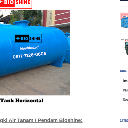
TAGS
Ins
Pan
Se
gki Air Tanam / Pendam Bioshine:
CATEG