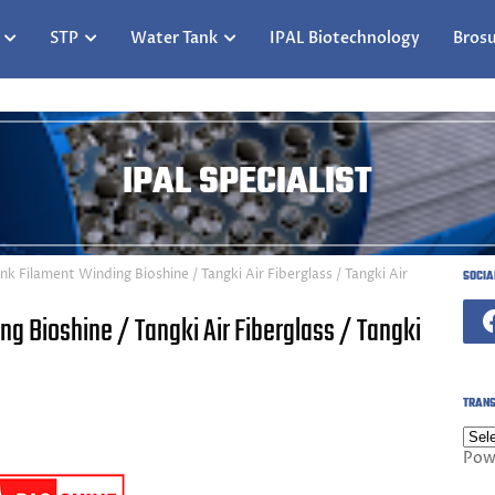
STP
Water Tank
IPAL Biotechnology
Brosu
IPAL SPECIALIST
 Filament Winding Bioshine / Tangki Air Fiberglass / Tangki Air
SOCIA
g Bioshine / Tangki Air Fiberglass / Tangki
TRANS
Pow