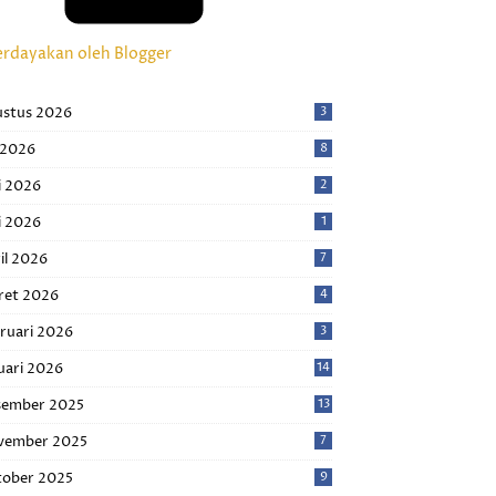
erdayakan oleh Blogger
stus 2026
3
i 2026
8
i 2026
2
 2026
1
il 2026
7
ret 2026
4
ruari 2026
3
uari 2026
14
sember 2025
13
vember 2025
7
ober 2025
9