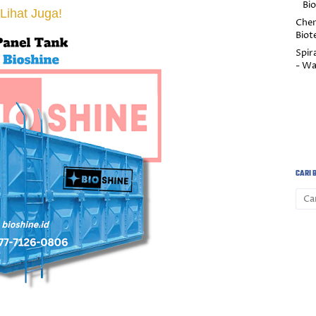
Bi
Lihat Juga!
Chem
Biot
Spira
- Wa
CARI B