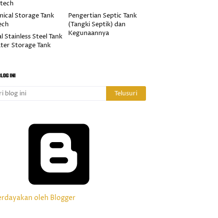
otech
ical Storage Tank
Pengertian Septic Tank
ech
(Tangki Septik) dan
Kegunaannya
l Stainless Steel Tank
ter Storage Tank
LOG INI
erdayakan oleh Blogger