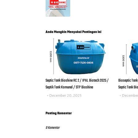
Anda Mungkin Menyukai Postingan Ini
Septic Tank Bioshine RC 2 / IPAL Biotech 2025 /
Bioseptic Tank
Septik Tank Komunal / STP Bioshine
Septic Tank Bi
December 20, 2025
December
Posting Komentar
0 Komentar