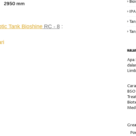
Bio
IPA
Tan
tic Tank Bioshine
RC - 8
:
Tan
ri
HALA
Apa 
dala
Limb
Cara
BSO 
Trea
Biot
Medi
Grea
Por