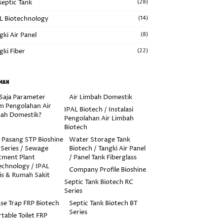
septic Tank
(28)
L Biotechnology
(14)
gki Air Panel
(8)
gki Fiber
(22)
MAN
Saja Parameter
Air Limbah Domestik
m Pengolahan Air
IPAL Biotech / Instalasi
ah Domestik?
Pengolahan Air Limbah
Biotech
 Pasang STP Bioshine
Water Storage Tank
Series / Sewage
Biotech / Tangki Air Panel
tment Plant
/ Panel Tank Fiberglass
echnology / IPAL
Company Profile Bioshine
s & Rumah Sakit
Septic Tank Biotech RC
Series
se Trap FRP Biotech
Septic Tank Biotech BT
Series
table Toilet FRP