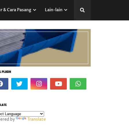
r & Cara Pasang
Lain-lain
L PLUGIN
LATE
ered by
Translate