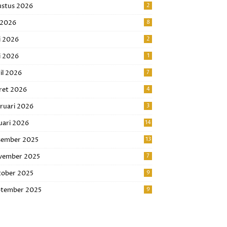
stus 2026
2
i 2026
8
i 2026
2
 2026
1
il 2026
7
ret 2026
4
ruari 2026
3
uari 2026
14
sember 2025
13
vember 2025
7
ober 2025
9
tember 2025
9