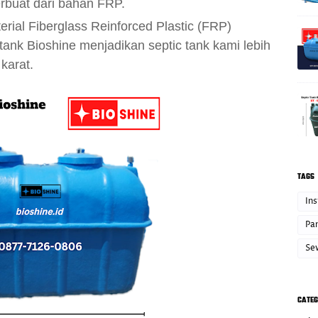
rbuat dari bahan FRP.
rial Fiberglass Reinforced Plastic (FRP)
tank Bioshine menjadikan septic tank kami lebih
karat.
TAGS
Ins
Pan
Se
CATEG