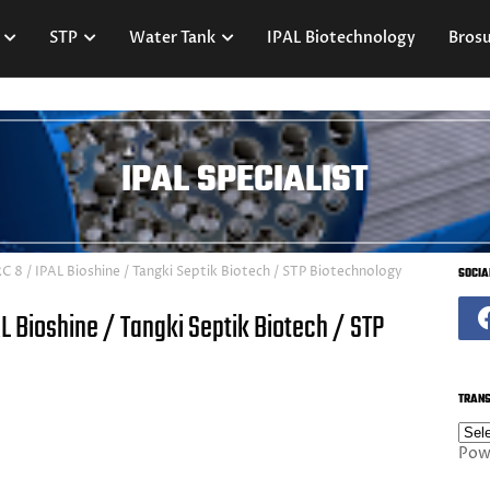
STP
Water Tank
IPAL Biotechnology
Brosu
IPAL SPECIALIST
RC 8 / IPAL Bioshine / Tangki Septik Biotech / STP Biotechnology
SOCIA
L Bioshine / Tangki Septik Biotech / STP
TRANS
Pow