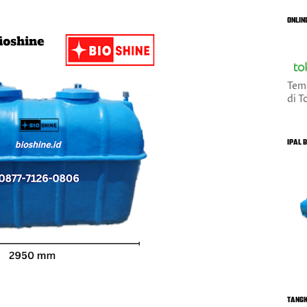
ONLIN
Tem
di T
IPAL 
TANGK