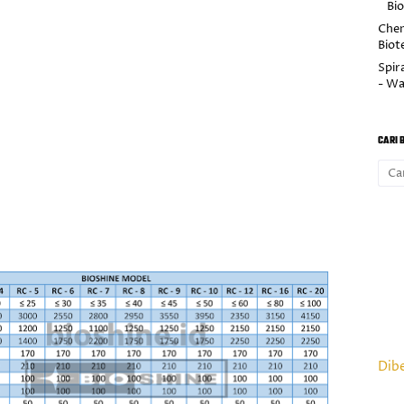
Bi
Chem
Biot
Spira
- Wa
CARI B
Dib