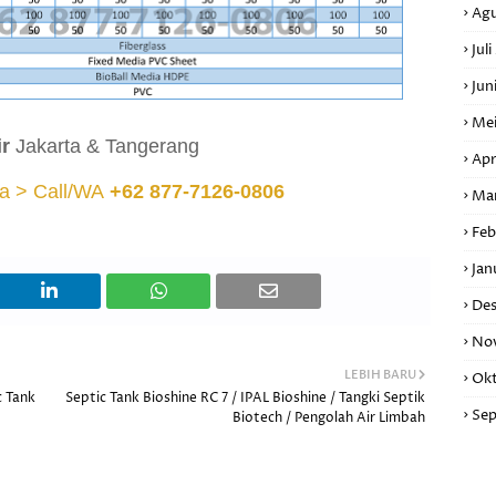
Agu
Jul
Jun
Mei
ir
Jakarta & Tangerang
Apr
a > Call/WA
+62 877-7126-0806
Ma
Feb
Jan
De
No
LEBIH BARU
Okt
c Tank
Septic Tank Bioshine RC 7 / IPAL Bioshine / Tangki Septik
Sep
Biotech / Pengolah Air Limbah