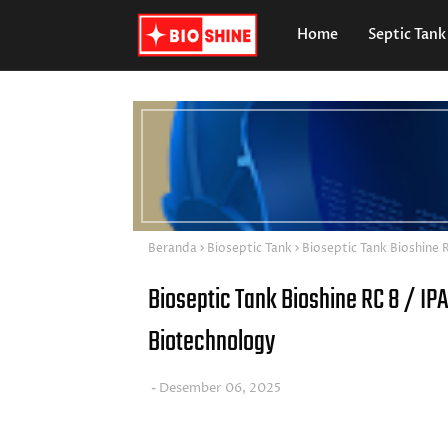
Home
Septic Tank
I
P
A
L
S
P
E
C
I
A
L
Beranda
Bioseptic Tank
Bioseptic Tank Bioshine 
I
S
Bioseptic Tank Bioshine RC 8 / IPA
T
Biotechnology
Desember 06, 2025