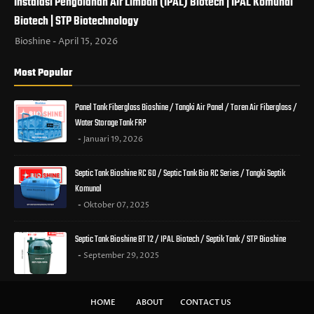
Instalasi Pengolahan Air Limbah (IPAL) Biotech | IPAL Komunal
Biotech | STP Biotechnology
Bioshine
April 15, 2026
Most Popular
Panel Tank Fiberglass Bioshine / Tangki Air Panel / Toren Air Fiberglass /
Water Storage Tank FRP
Januari 19, 2026
Septic Tank Bioshine RC 60 / Septic Tank Bio RC Series / Tangki Septik
Komunal
Oktober 07, 2025
Septic Tank Bioshine BT 12 / IPAL Biotech / Septik Tank / STP Bioshine
September 29, 2025
HOME
ABOUT
CONTACT US