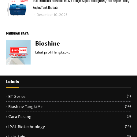
IPAL Komunal Bioshine RC 6 / Tangki Septik Fiberglass / Bio Septic Tank /
Septic Tank Biotech
Desember 10, 2025
MENGENAI SAYA
Bioshine
Lihat profil lengkapku
Labels
BT Series
(5)
Bioshine Tangki Air
(14)
Cara Pasang
(3)
IPAL Biotechnology
(14)
(3)