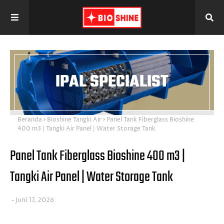
I
P
A
L
IPAL SPECIALIST
S
P
E
C
I
A
Beranda
Bioshine Tangki Air
Panel Tank Fiberglass Bioshine
L
400 m3 | Tangki Air Panel | Water Storage Tank
I
S
T
Panel Tank Fiberglass Bioshine 400 m3 |
Tangki Air Panel | Water Storage Tank
Juni 17, 2026